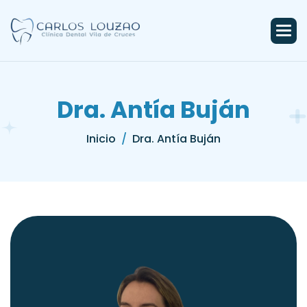
D
r
a
.
A
n
t
í
a
B
u
j
á
n
Inicio
Dra. Antía Buján