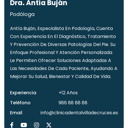
D
r
a
.
A
n
t
í
a
B
u
j
á
n
Podóloga
Antía Buján, Especialista En Podología, Cuenta
Con Experiencia En El Diagnóstico, Tratamiento
Y Prevención De Diversas Patologías Del Pie. Su
Enfoque Profesional Y Atención Personalizada
Le Permiten Ofrecer Soluciones Adaptadas A
Las Necesidades De Cada Paciente, Ayudando A
Mejorar Su Salud, Bienestar Y Calidad De Vida.
Experiencia
+12 Años
Teléfono
986 88 88 88
Email
info@clinicadentalvilladecruces.es