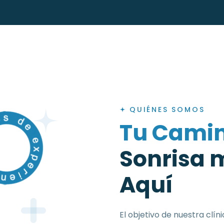
QUIÉNES SOMOS
T
u
C
a
m
i
S
o
n
r
i
s
a
A
q
u
í
El objetivo de nuestra clí