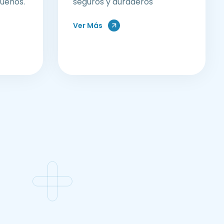
queños.
seguros y duraderos
Ver Más