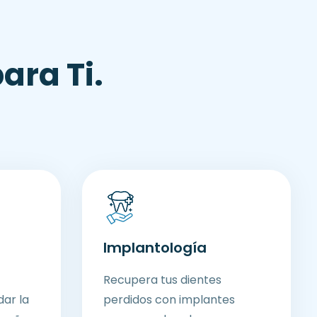
p
a
r
a
T
i
.
Implantología
Recupera tus dientes
dar la
perdidos con implantes