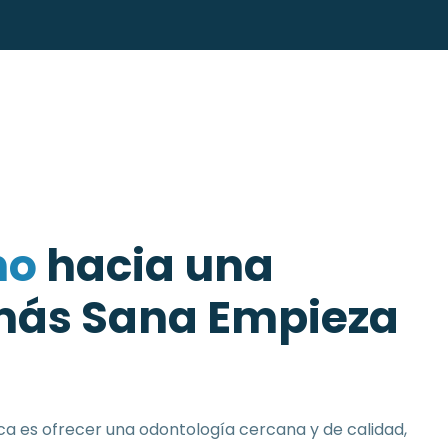
n
o
h
a
c
i
a
u
n
a
m
á
s
S
a
n
a
E
m
p
i
e
z
a
nica es ofrecer una odontología cercana y de calidad,