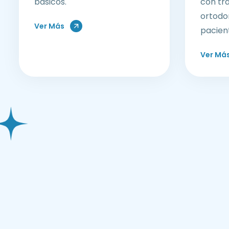
básicos.
con tr
ortodo
Ver Más
pacien
Ver Má