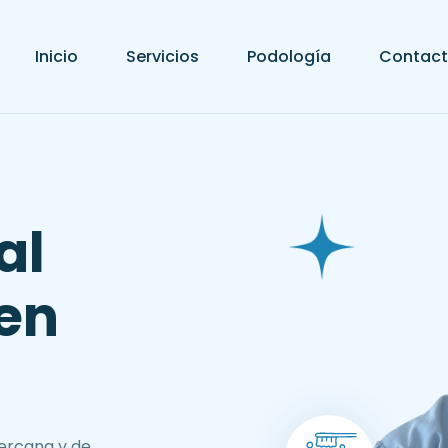
Inicio
Servicios
Podología
Contac
a
l
e
n
cercana y de