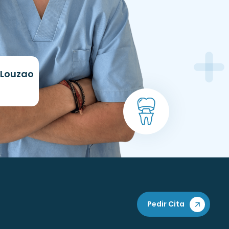
os Louzao
Pedir Cita