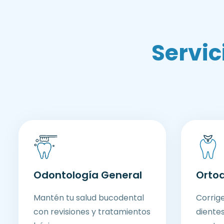
S
e
r
v
i
c
Odontología General
Orto
Mantén tu salud bucodental
Corrige
con revisiones y tratamientos
dientes