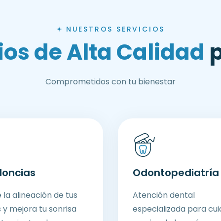
NUESTROS SERVICIOS
i
o
s
d
e
A
l
t
a
C
a
l
i
d
a
d
Comprometidos con tu bienestar
doncias
Odontopediatría
 la alineación de tus
Atención dental
 y mejora tu sonrisa
especializada para cui