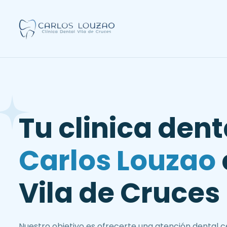
T
u
c
l
i
n
i
c
a
d
e
n
t
C
a
r
l
o
s
L
o
u
z
a
o
V
i
l
a
d
e
C
r
u
c
e
s
Nuestro objetivo es ofrecerte una atención dental 